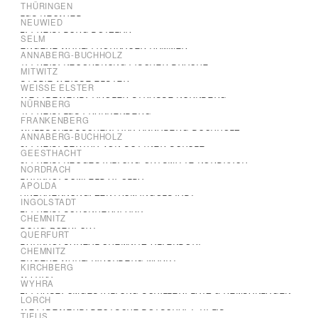
THÜRINGEN
LGS NEUWIED
NEUWIED
2. PREIS: BURG BOTZLAR
SELM
ENGERE WAHL: FROHNAUER HAMMER
ANNABERG-BUCHHOLZ
1. PREIS: NEUORDNUNG FISCHER-BRACHE
MITWITZ
STUDIE WEISSE ELSTER
WEISSE ELSTER
WETTBEWERB: TIROLER STRASSE NÜRNBERG
NÜRNBERG
4. PREIS: LGS FRANKENBERG
FRANKENBERG
WALDSCHLÖSSCHENPARK ANNABERG-BUCHHOLZ
ANNABERG-BUCHHOLZ
3. PREIS: BERTHA-VON-SUTTNER-SCHULE
GEESTHACHT
3. PREIS: NEUGESTALTUNG ORTSMITTE NORDRACH
NORDRACH
BAHNHOFSUMFELD APOLDA
APOLDA
ANERKENNUNG: ZENTRUM INGOLSTADT
INGOLSTADT
2. PREIS: SCHÖNHERRPARK
CHEMNITZ
BURG QUERFURT
QUERFURT
BAHNHOFSAREAL CHEMNITZ-ALTENDORF
CHEMNITZ
ENGERE WAHL: KIRCHBERG MARKT
KIRCHBERG
WYHRA
WYHRA
2. PHASE: UMGESTALTUNG SCHILLERPLATZ & REMSANLAGEN
LORCH
WETTBEWERB: DEUTSCHE BOTSCHAFT TIFLIS
TIFLIS