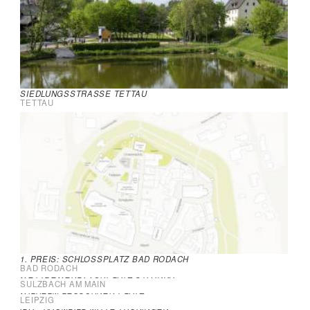
SIEDLUNGSSTRASSE TETTAU
TETTAU
1. PREIS: SCHLOSSPLATZ BAD RODACH
BAD RODACH
WETTBEWERB: VORPLATZ ST. ANNA
SULZBACH AM MAIN
WILHELM-LEUSCHNER-PLATZ
LEIPZIG
IBA - RAUMBILD MITTE THÜRINGEN