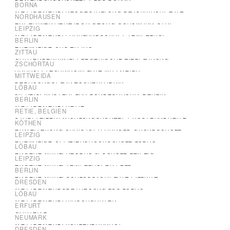
BORNA
WETTBEWERB: NEUGESTALTUNG BLASIIKIRCHPLATZ
NORDHAUSEN
EXPERIMENTIERLABOR GEORG-SCHUMANN-STR.
LEIPZIG
WETTBEWERB: PARKLANDSCHAFT TEMPELHOF
BERLIN
EHEMALIGE OHS ZITTAU
ZITTAU
GARTENDENKMALPFLEGERISCHE ZIELPLANUNG
ZSCHORTAU
ANKAUF: TECHNIKUMPLATZ MITTWEIDA
MITTWEIDA
BEBAUUNGSPLAN ZUCKERFABRIK
LÖBAU
3.PREIS: MASTERPLAN BUNDESARCHIV BERLIN
BERLIN
WETTBEWERB: RETIE
RETIE, BELGIEN
STADTTEILENTWICKLUNGSKONZEPT RÜSTERNBREITE
KÖTHEN
ERWEITERUNG CHRISTOPH-ARNOLD-GRUNDSCHULE
LEIPZIG
EHEMALIGE OFFIZIERSHOCHSCHULE LÖBAU
LÖBAU
ENGERE WAHL: NEUBAU 3. SCHULE LEIPZIG
LEIPZIG
ENGERE WAHL: TEMPELHOFER FELD
BERLIN
ENGERE WAHL: SCHLOSSVORPLATZ PILLNITZ
DRESDEN
WETTBEWERBSBETREUUNG LGS LÖBAU
LÖBAU
WETTBEWERB: HIRSCHGARTEN
ERFURT
GARTEN L
NEUMARK
WETTBEWERB: KOHLENBAHNHOF
DRESDEN