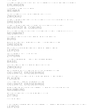
ANERKENNUNG: SPORTZENTRUM ERLANGEN
ERLANGEN
RULE THE WAVES
WEIMAR
WOHNEN AM SCHLOBIGPARK
ZWICKAU
WETTBEWERB: WOHNEN AM WASSERTURM
DRESDEN
WETTBEWERB: KULTUR.WERK.STADT
NEUSTADT B. COBURG
3. ANERKENNUNG: INNENSTADT NEUMARKT
NEUMARKT
ANERKENNUNG: LGS BURG 2018
BURG
ZUSCHLAG: SEIDNITZ / TOLKEWITZ
DRESDEN
EINGANGSBEREICH ZOO LEIPZIG
LEIPZIG
GARDEN OF HOURS
ZYPERN
RHEINLIEBE - IBA BASEL 2020
BASEL
MASTERPLAN LGS ZWICKAU
ZWICKAU
LANDESGARTENSCHAU OELSNITZ
OELSNITZ, ERZGEBIRGE
MACHBARKEITSSTUDIE LGS PLAUEN
PLAUEN
1.PREIS - LGS OELSNITZ
OELSNITZ, ERZGEBIRGE
BEWERBUNGSKONZEPT LGS NAUMBURG
NAUMBURG
BRUNNENSTRASSE ZITTAU
ZITTAU
HAUS LW
FÖRDERGEBIETSKONZEPT "LEIPZIGER INNENSTADT"
LEIPZIG
BEWERBUNGSKONZEPT LGS BORNA