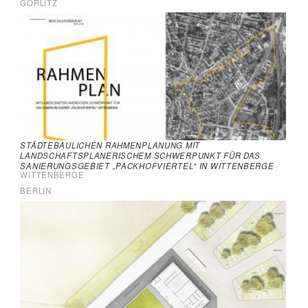
GÖRLITZ
STÄDTEBAULICHEN RAHMENPLANUNG MIT
LANDSCHAFTSPLANERISCHEM SCHWERPUNKT FÜR DAS
SANIERUNGSGEBIET „PACKHOFVIERTEL" IN WITTENBERGE
ENGERE WAHL: NEUBAU EINES LABORGEBÄUDES BEUTH
WITTENBERGE
HOCHSCHULE FÜR TECHNIK BERLIN – WAL
BERLIN