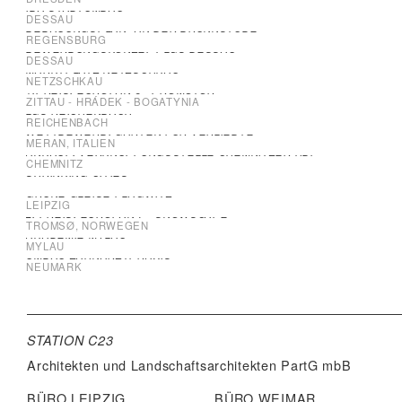
IBA STADTUMBAU
DESSAU
BEBAUUNGSPLAN "AN DER BRUNNSTUBE"
REGENSBURG
BEWERBUNGSKONZEPT LGS DESSAU
DESSAU
MARKTPLATZ NETZSCHKAU
NETZSCHKAU
1.PREIS: EUROPAN 8 - PROMOTOR
ZITTAU - HRÁDEK - BOGATYNIA
LGS REICHENBACH
REICHENBACH
WETTBEWERB: GARTEN FÜR VERLIEBTE
MERAN, ITALIEN
ANKAUF: VERKNÜPFUNGSSTELLE CHEMNITZER HBF
CHEMNITZ
SHRINKING CITIES
GRÜNE GLEISE PLAGWITZ
LEIPZIG
2. PREIS: EUROPAN 7 - SNOWSCAPE*
TROMSØ, NORWEGEN
AKADEMIE MYLAU
MYLAU
UMBAU ZAHNARZTPRAXIS
NEUMARK
STATION C23
Architekten und Landschaftsarchitekten
PartG mbB
BÜRO LEIPZIG
BÜRO WEIMAR