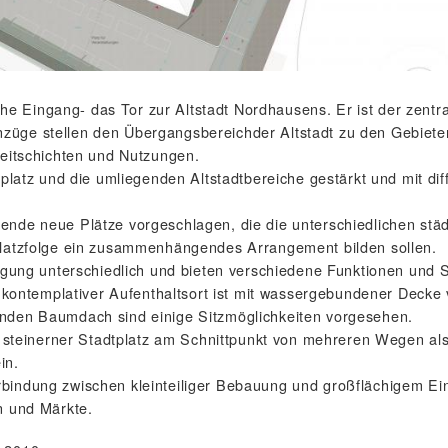
ische Eingang- das Tor zur Altstadt Nordhausens. Er ist der zentr
züge stellen den Übergangsbereichder Altstadt zu den Gebiete
Zeitschichten und Nutzungen.
chplatz und die umliegenden Altstadtbereiche gestärkt und mit di
ende neue Plätze vorgeschlagen, die die unterschiedlichen st
Platzfolge ein zusammenhängendes Arrangement bilden sollen.
prägung unterschiedlich und bieten verschiedene Funktionen und
nd kontemplativer Aufenthaltsort ist mit wassergebundener Deck
enden Baumdach sind einige Sitzmöglichkeiten vorgesehen.
er steinerner Stadtplatz am Schnittpunkt von mehreren Wegen al
in.
indung zwischen kleinteiliger Bebauung und großflächigem Einze
n und Märkte.