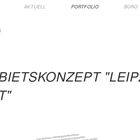
AKTUELL
PORTFOLIO
BÜRO
G
IETSKONZEPT "LEIP
T"