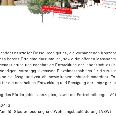
ender finanzieller Ressourcen gilt es, die vorhandenen Konzept
as bereits Erreichte darzustellen, sowie die offenen Massnahmen
evitalisierung und nachhaltige Entwicklung der Innenstadt zu übe
twendigen, vorrangig investiven Einzelmassnahmen für die zukün
adt“ aufzeigt und zeitlich, sowie kostentechnisch einordnet. Es 
 für die nachhaltige Entwicklung und Festigung der Leipziger I
ung des Fördergebietskonzeptes, sowie mit Fortschreibungen 20
1.2013
, Amt für Stadterneuerung und Wohnungsbauförderung (ASW)