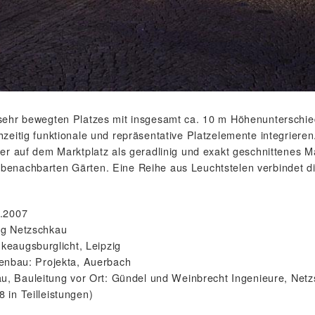
sehr bewegten Platzes mit insgesamt ca. 10 m Höhenunterschie
zeitig funktionale und repräsentative Platzelemente integrieren
er auf dem Marktplatz als geradlinig und exakt geschnittenes Ma
enachbarten Gärten. Eine Reihe aus Leuchtstelen verbindet die
n
2.2007
ng Netzschkau
nkeaugsburglicht, Leipzig
enbau: Projekta, Auerbach
u, Bauleitung vor Ort: Gündel und Weinbrecht Ingenieure, Net
 in Teilleistungen)