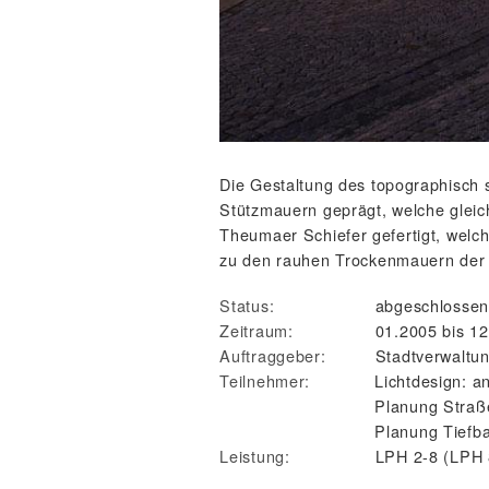
Die Gestaltung des topographisch 
Stützmauern geprägt, welche gleich
Theumaer Schiefer gefertigt, welch
zu den rauhen Trockenmauern der b
Status:
abgeschlosse
Zeitraum:
01.2005 bis 1
Auftraggeber:
Stadtverwaltu
Teilnehmer:
Lichtdesign: a
Planung Straß
Planung Tiefba
Leistung:
LPH 2-8 (LPH 8